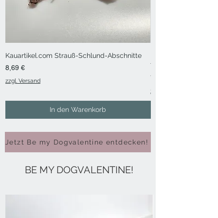
Kauartikel.com Strauß-Schlund-Abschnitte
Kauartikel.com Kängu
Trainingssnack
Preis
8,69 €
Preis
7,59 €
zzgl. Versand
zzgl. Versand
In den Warenkorb
Jetzt Be my Dogvalentine entdecken!
BE MY DOGVALENTINE!