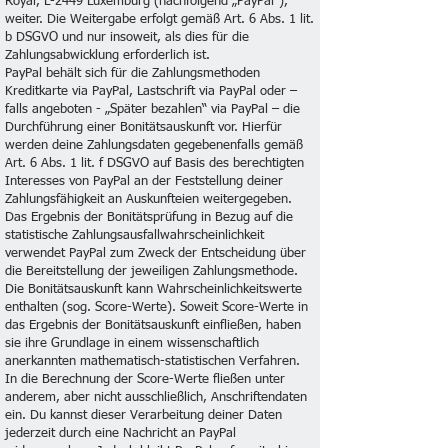
Royal, L-2449 Luxemburg (nachfolgend „PayPal"),
weiter. Die Weitergabe erfolgt gemäß Art. 6 Abs. 1 lit.
b DSGVO und nur insoweit, als dies für die
Zahlungsabwicklung erforderlich ist.
PayPal behält sich für die Zahlungsmethoden
Kreditkarte via PayPal, Lastschrift via PayPal oder –
falls angeboten - „Später bezahlen“ via PayPal – die
Durchführung einer Bonitätsauskunft vor. Hierfür
werden deine Zahlungsdaten gegebenenfalls gemäß
Art. 6 Abs. 1 lit. f DSGVO auf Basis des berechtigten
Interesses von PayPal an der Feststellung deiner
Zahlungsfähigkeit an Auskunfteien weitergegeben.
Das Ergebnis der Bonitätsprüfung in Bezug auf die
statistische Zahlungsausfallwahrscheinlichkeit
verwendet PayPal zum Zweck der Entscheidung über
die Bereitstellung der jeweiligen Zahlungsmethode.
Die Bonitätsauskunft kann Wahrscheinlichkeitswerte
enthalten (sog. Score-Werte). Soweit Score-Werte in
das Ergebnis der Bonitätsauskunft einfließen, haben
sie ihre Grundlage in einem wissenschaftlich
anerkannten mathematisch-statistischen Verfahren.
In die Berechnung der Score-Werte fließen unter
anderem, aber nicht ausschließlich, Anschriftendaten
ein. Du kannst dieser Verarbeitung deiner Daten
jederzeit durch eine Nachricht an PayPal