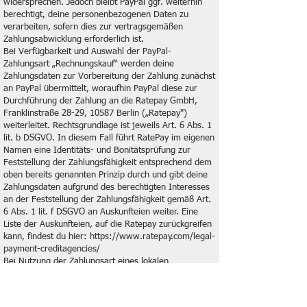
widersprechen. Jedoch bleibt PayPal ggf. weiterhin
berechtigt, deine personenbezogenen Daten zu
verarbeiten, sofern dies zur vertragsgemäßen
Zahlungsabwicklung erforderlich ist.
Bei Verfügbarkeit und Auswahl der PayPal-
Zahlungsart „Rechnungskauf“ werden deine
Zahlungsdaten zur Vorbereitung der Zahlung zunächst
an PayPal übermittelt, woraufhin PayPal diese zur
Durchführung der Zahlung an die Ratepay GmbH,
Franklinstraße 28-29, 10587 Berlin („Ratepay")
weiterleitet. Rechtsgrundlage ist jeweils Art. 6 Abs. 1
lit. b DSGVO. In diesem Fall führt RatePay im eigenen
Namen eine Identitäts- und Bonitätsprüfung zur
Feststellung der Zahlungsfähigkeit entsprechend dem
oben bereits genannten Prinzip durch und gibt deine
Zahlungsdaten aufgrund des berechtigten Interesses
an der Feststellung der Zahlungsfähigkeit gemäß Art.
6 Abs. 1 lit. f DSGVO an Auskunfteien weiter. Eine
Liste der Auskunfteien, auf die Ratepay zurückgreifen
kann, findest du hier:
https://www.ratepay.com/legal-
payment-creditagencies/
Bei Nutzung der Zahlungsart eines lokalen
Drittanbieters werden deine Zahlungsdaten zur
Vorbereitung der Zahlung zunächst gemäß Art. 6 Abs.
1 lit. b DSGVO an PayPal weitergegeben. Abhängig