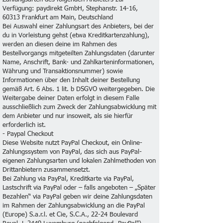
Verfügung: paydirekt GmbH, Stephanstr. 14-16,
60313 Frankfurt am Main, Deutschland
Bei Auswahl einer Zahlungsart des Anbieters, bei der
du in Vorleistung gehst (etwa Kreditkartenzahlung),
werden an diesen deine im Rahmen des
Bestellvorgangs mitgeteilten Zahlungsdaten (darunter
Name, Anschrift, Bank- und Zahlkarteninformationen,
Währung und Transaktionsnummer) sowie
Informationen über den Inhalt deiner Bestellung
gemäß Art. 6 Abs. 1 lit. b DSGVO weitergegeben. Die
Weitergabe deiner Daten erfolgt in diesem Falle
ausschließlich zum Zweck der Zahlungsabwicklung mit
dem Anbieter und nur insoweit, als sie hierfür
erforderlich ist.
- Paypal Checkout
Diese Website nutzt PayPal Checkout, ein Online-
Zahlungssystem von PayPal, das sich aus PayPal-
eigenen Zahlungsarten und lokalen Zahlmethoden von
Drittanbietern zusammensetzt.
Bei Zahlung via PayPal, Kreditkarte via PayPal,
Lastschrift via PayPal oder – falls angeboten – „Später
Bezahlen“ via PayPal geben wir deine Zahlungsdaten
im Rahmen der Zahlungsabwicklung an die PayPal
(Europe) S.a.r.l. et Cie, S.C.A., 22-24 Boulevard