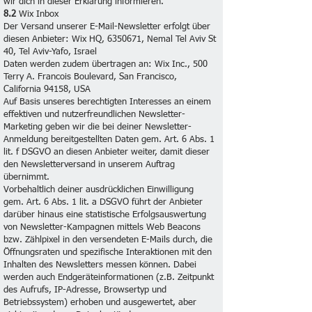
wir dich in dieser Erklärung informieren.
8.2
Wix Inbox
Der Versand unserer E-Mail-Newsletter erfolgt über
diesen Anbieter: Wix HQ,
6350671
, Nemal Tel Aviv St
40, Tel Aviv-Yafo, Israel
Daten werden zudem übertragen an: Wix Inc., 500
Terry A. Francois Boulevard, San Francisco,
California 94158, USA
Auf Basis unseres berechtigten Interesses an einem
effektiven und nutzerfreundlichen Newsletter-
Marketing geben wir die bei deiner Newsletter-
Anmeldung bereitgestellten Daten gem. Art. 6 Abs. 1
lit. f DSGVO an diesen Anbieter weiter, damit dieser
den Newsletterversand in unserem Auftrag
übernimmt.
Vorbehaltlich deiner ausdrücklichen Einwilligung
gem. Art. 6 Abs. 1 lit. a DSGVO führt der Anbieter
darüber hinaus eine statistische Erfolgsauswertung
von Newsletter-Kampagnen mittels Web Beacons
bzw. Zählpixel in den versendeten E-Mails durch, die
Öffnungsraten und spezifische Interaktionen mit den
Inhalten des Newsletters messen können. Dabei
werden auch Endgeräteinformationen (z.B. Zeitpunkt
des Aufrufs, IP-Adresse, Browsertyp und
Betriebssystem) erhoben und ausgewertet, aber