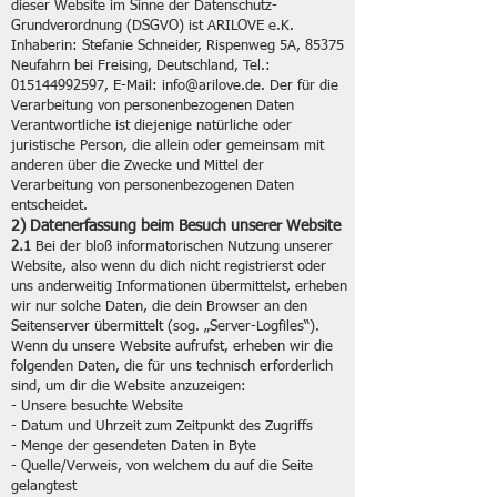
dieser Website im Sinne der Datenschutz-
Grundverordnung (DSGVO) ist ARILOVE e.K.
Inhaberin: Stefanie Schneider, Rispenweg 5A, 85375
Neufahrn bei Freising, Deutschland, Tel.:
015144992597
, E-Mail:
info@arilove.de
. Der für die
Verarbeitung von personenbezogenen Daten
Verantwortliche ist diejenige natürliche oder
juristische Person, die allein oder gemeinsam mit
anderen über die Zwecke und Mittel der
Verarbeitung von personenbezogenen Daten
entscheidet.
2) Datenerfassung beim Besuch unserer Website
2.1
Bei der bloß informatorischen Nutzung unserer
Website, also wenn du dich nicht registrierst oder
uns anderweitig Informationen übermittelst, erheben
wir nur solche Daten, die dein Browser an den
Seitenserver übermittelt (sog. „Server-Logfiles“).
Wenn du unsere Website aufrufst, erheben wir die
folgenden Daten, die für uns technisch erforderlich
sind, um dir die Website anzuzeigen:
- Unsere besuchte Website
- Datum und Uhrzeit zum Zeitpunkt des Zugriffs
- Menge der gesendeten Daten in Byte
- Quelle/Verweis, von welchem du auf die Seite
gelangtest