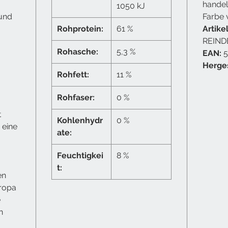
handel
1050 kJ
 und
Farbe v
Rohprotein:
61 %
Artik
REIND
Rohasche:
5,3 %
EAN:
5
Herges
Rohfett:
11 %
Rohfaser:
0 %
t
Kohlenhydr
0 %
 eine
ate:
Feuchtigkei
8 %
t:
en
uropa
e
n