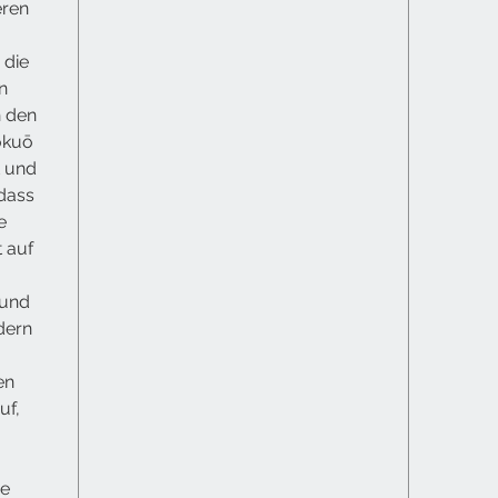
eren
 die
n
n den
okuō
 und
dass
e
t auf
 und
dern
en
uf,
re