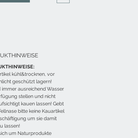
dantien und Ballaststoffe
ern.
ür empfindliche Fellnasen,
g oder als kleine, gesunde
ung zwischendurch.
Hokuō® Rentierleber mit
eren wählen?
UKTHINWEISE
e, hypoallergene Proteinquelle –
UKTHINWEISE:
ür empfindliche Haustiere
rtikel kühl&trocknen, vor
 an Vitamin A, B12 und Eisen
licht geschützt lagern!
eeren liefern Antioxidantien &
 immer ausreichend Wasser
toffe
rfügung stellen und nicht
Schmackhaftigkeit – perfekt als
ng oder Appetitanreger
fsichtigt kauen lassen! Gebt
ergetrocknet – ohne
ellnase bitte keine Kauartikel
ierungsstoffe oder Zusätze
schäftigung um sie damit
ziert in eigenen Anlage – mit
zu lassen!
ffen aus Norwegen & der EU
sich um Naturprodukte