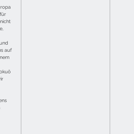
uropa
für
nicht
e,
 und
ns auf
einem
Hokuō
ir
ens
n