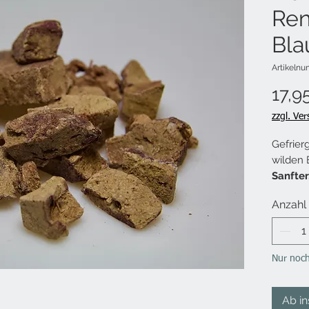
Ren
Bla
Artikelnu
17,9
zzgl. Ve
Gefrier
wilden 
Sanfter
Hunde 
Anzahl
Ein sel
Rentier
schonen
Geschm
Nur noch
bewahr
Die Lebe
Ab i
B12 und