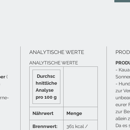
Antioxi
beisteu
Ideal f
Trainin
Belohn
Warum 
Blaube
ANALYTISCHE WERTE
PROD
✔ Sanft
ANALYTISCHE WERTE
PROD
ideal f
- Kaua
✔ Reich
Durchsc
ber
(
Sonnen
✔ Blaub
hnittliche
n
- Hund
Ballasts
Analyse
zur Ve
✔ Hohe 
pro 100 g
erne-
Belohnu
unbeau
✔ Gefri
eurer F
Konserv
zur Be
Nährwert
Menge
✔ Produ
allein 
Rohsto
Da es 
Brennwert:
361 kcal /