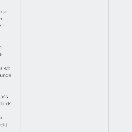
tose
n
ir
n
e
s wir
Hunde
dass
dards
er
eckt