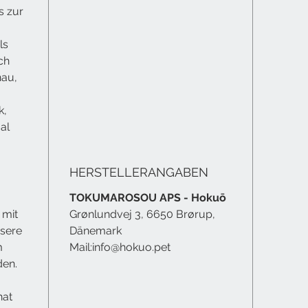
s zur
ls
ch
nau,
k,
al
HERSTELLERANGABEN
TOKUMAROSOU APS - Hokuō
 mit
Grønlundvej 3, 6650 Brørup,
nsere
Dänemark
m
Mail:
info@hokuo.pet
den.
hat