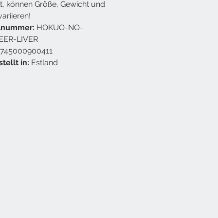
t, können Größe, Gewicht und
ariieren!
elnummer:
HOKUO-NO-
EER-LIVER
745000900411
tellt in:
Estland