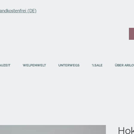
andkostenfrei (DE)
AUZEIT
WELPENWELT
UNTERWEGS
%SALE
ÜBER ARILO
Ho