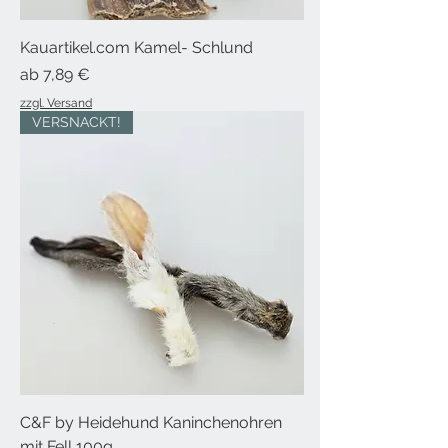
Kauartikel.com Kamel- Schlund
Sale-Preis
ab
7,89 €
zzgl. Versand
VERSNACKT!
C&F by Heidehund Kaninchenohren
mit Fell 100g