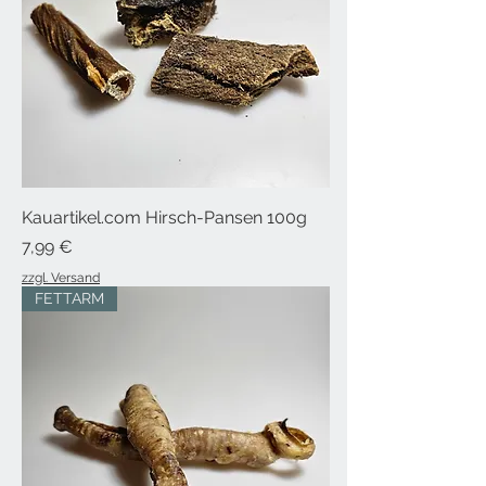
Kauartikel.com Hirsch-Pansen 100g
Preis
7,99 €
zzgl. Versand
FETTARM