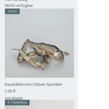
Nicht verfügbar
AHOI!
Kauartikel.com Ostsee-Sprotten
Preis
7,29 €
zzgl. Versand
F-TRAINING