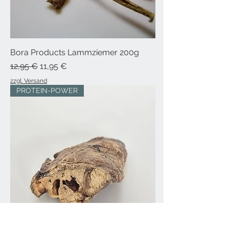
Bora Products Lammziemer 200g
Standardpreis
Sale-Preis
12,95 €
11,95 €
zzgl. Versand
PROTEIN-POWER