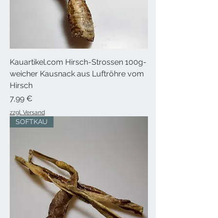
Kauartikel.com Hirsch-Strossen 100g-
weicher Kausnack aus Luftröhre vom
Hirsch
Preis
7,99 €
zzgl. Versand
SOFTKAU