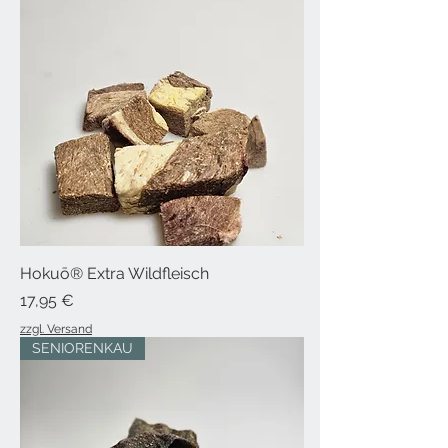
Hokuō® Extra Wildfleisch
Preis
17,95 €
zzgl. Versand
SENIORENKAU