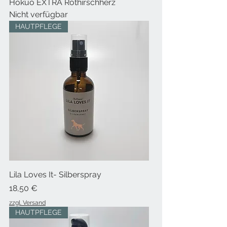
Hokuō EXTRA Rothirschherz
Nicht verfügbar
HAUTPFLEGE
Lila Loves It- Silberspray
Preis
18,50 €
zzgl. Versand
HAUTPFLEGE