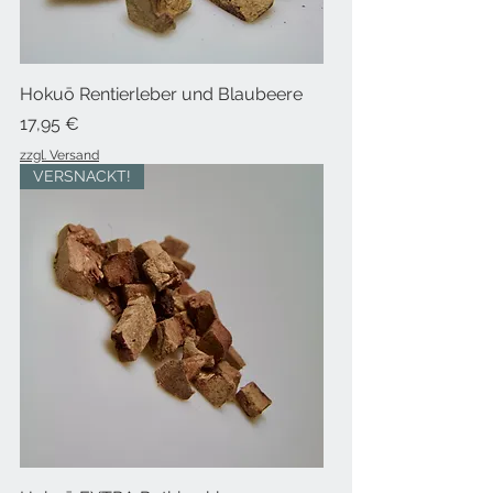
Hokuō Rentierleber und Blaubeere
Preis
17,95 €
zzgl. Versand
VERSNACKT!