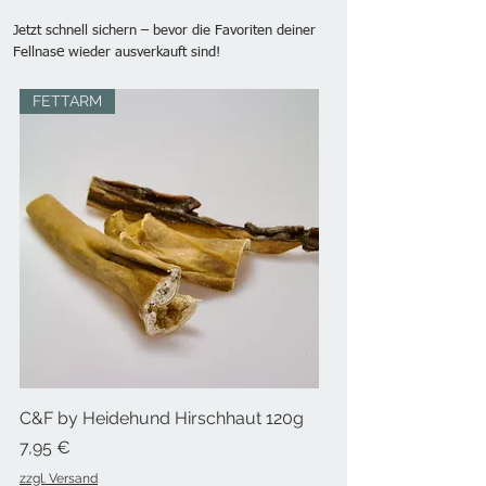
Jetzt schnell sichern – bevor die Favoriten deiner
e
Fellnas
wieder ausverkauft sind!
FETTARM
C&F by Heidehund Hirschhaut 120g
Preis
7,95 €
zzgl. Versand