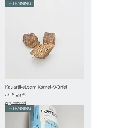
F-TRAINING
Kauartikel.com Kamel-Würfel
Sale-Preis
ab
6,99 €
zzgl. Versand
F-TRAINING