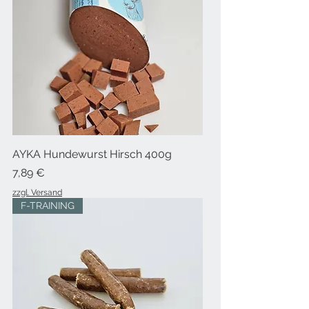
AYKA Hundewurst Hirsch 400g
Preis
7,89 €
zzgl. Versand
F-TRAINING