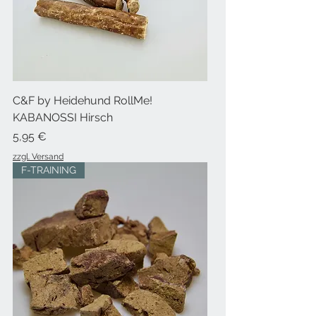
C&F by Heidehund RollMe!
KABANOSSI Hirsch
Preis
5,95 €
zzgl. Versand
F-TRAINING