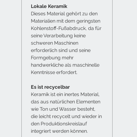
nachhal
Lokale Keramik
funktio
Dieses Material gehört zu den
Vorratsr
Materialien mit dem geringsten
Kohlenstoff-Fußabdruck, da für
Jetzt i
seine Verarbeitung keine
Hol dir 
schweren Maschinen
Kerami
erforderlich sind und seine
stilvol
Formgebung mehr
Gewiss
handwerkliche als maschinelle
Kenntnisse erfordert.
Es ist recycelbar
Keramik ist ein inertes Material,
das aus natürlichen Elementen
wie Ton und Wasser besteht,
die leicht recycelt und wieder in
den Produktionskreislauf
integriert werden können.