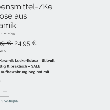
ensmittel-/Ke
ose aus
amik
ummer: 0049
Standardpreis
Sale-
99 € 
24,95 €
Preis
rsand
Keramik‑Leckerlidose – Stilvoll,
tig & praktisch – SALE
 Aufbewahrung beginnt mit
aterialien.
*
dgefertigte Cafide
‑Leckerlidose aus Portugal
et zeitloses Design, nachhaltige
 und praktische Funktion –
 9 verfügbar
 für Leckerlis, Snacks oder