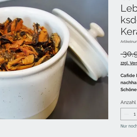
Leb
ksd
Ker
Artikeln
 30,
zzgl. Ve
Cafide 
nachhal
Schöne
guten M
Anzahl
Die han
Keramik
verbind
Keramik
Nur noch
perfekt