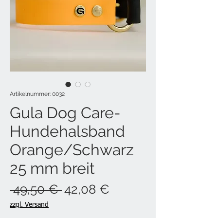
Artikelnummer: 0032
Gula Dog Care-
Hundehalsband
Orange/Schwarz
25 mm breit
Standardpreis
Sale-
 49,50 € 
42,08 €
Preis
zzgl. Versand