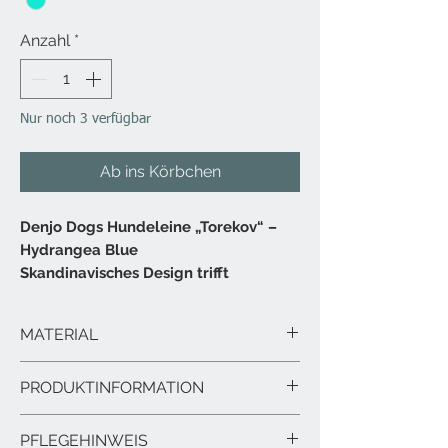
Anzahl
*
Nur noch 3 verfügbar
Ab ins Körbchen
Denjo Dogs Hundeleine „Torekov“ –
Hydrangea Blue
Skandinavisches Design trifft
italienische Handwerkskunst.
Die
Torekov Hundeleine
in der
MATERIAL
limitierten Farbe
Hydrangea Blue
vereint maritimen Charme mit edlen
MATERIAL:
PRODUKTINFORMATION
Details.
SEIL:
Das hochwertige Nylonseil mit sanftem
NYLONSEIL
PRODUKTINFORMATION:
Glanz, kombiniert mit pflanzlich
PFLEGEHINWEIS
LEDER