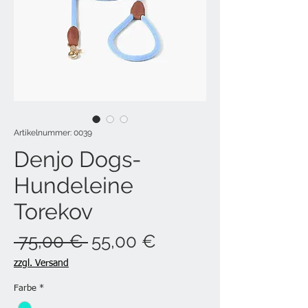
Artikelnummer: 0039
Denjo Dogs-
Hundeleine
Torekov
Standardpreis
Sale-
 75,00 € 
55,00 €
Preis
zzgl. Versand
Farbe
*