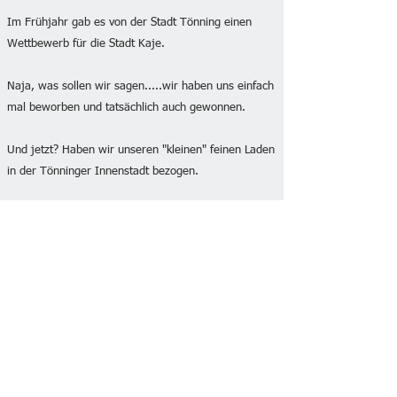
Im Frühjahr gab es von der Stadt Tönning einen
Wettbewerb für die Stadt Kaje.
Naja, was sollen wir sagen.....wir haben uns einfach
mal beworben und tatsächlich auch gewonnen.
Und jetzt? Haben wir unseren "kleinen" feinen Laden
in der Tönninger Innenstadt bezogen.
Auch hier haben wir wieder unser Sortiment
erweitert -
Die BARF Ecke wächst nocch, auch das
Futtersortiment wird noch ergänzt. Demnächst gibt
es auch etwas fürs Pferd (vornehmlich im
Lieferdienst)