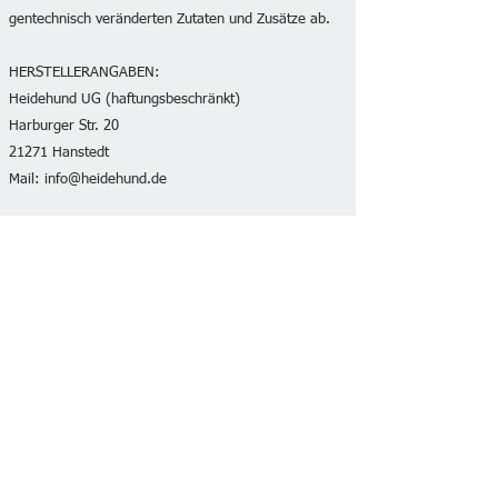
gentechnisch veränderten Zutaten und Zusätze ab.
HERSTELLERANGABEN:
Heidehund UG (haftungsbeschränkt)
Harburger Str. 20
21271 Hanstedt
Mail:
info@heidehund.de
Exklusive Updates abonnieren
E-Mail-Adresse
*
Ja, ich möchte - jederzeit 